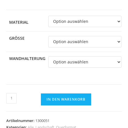
MATERIAL
GRÖSSE
WANDHALTERUNG
Lindau
IN DEN WARENKORB
am
Bodensee
Menge
Artikelnummer:
1300051
Kategorien:
Alle
,
Landschaft
,
Querformat