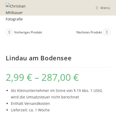
Zum
Menü
Inhalt
springen
Vorheriges Produkt
Nächstes Produkt
Lindau am Bodensee
2,99
€
–
287,00
€
Preisspanne:
2,99 €
bis
287,00 €
Als Kleinunternehmer im Sinne von § 19 Abs. 1 UStG
wird die Umsatzsteuer nicht berechnet
Enthält Versandkosten
Lieferzeit: ca. 1 Woche