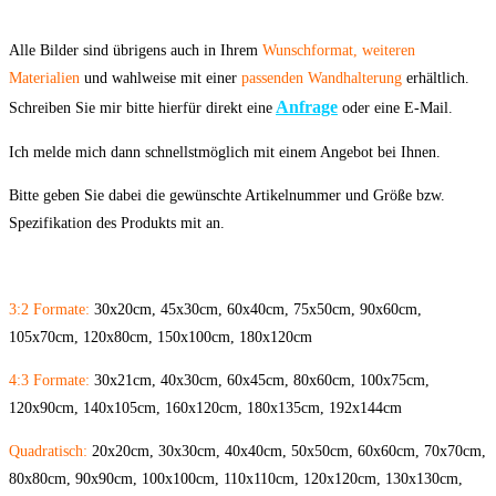
Alle Bilder sind übrigens auch in Ihrem
Wunschformat
,
weiteren
Materialien
und wahlweise mit einer
passenden Wandhalterung
erhältlich.
Anfrage
Schreiben Sie mir bitte hierfür direkt eine
oder eine E-Mail.
Ich melde mich dann schnellstmöglich mit einem Angebot bei Ihnen.
Bitte geben Sie dabei die gewünschte Artikelnummer und Größe bzw.
Spezifikation des Produkts mit an.
3:2 Formate:
30x20cm, 45x30cm, 60x40cm, 75x50cm, 90x60cm,
105x70cm, 120x80cm, 150x100cm, 180x120cm
4:3 Formate:
30x21cm, 40x30cm, 60x45cm, 80x60cm, 100x75cm,
120x90cm, 140x105cm, 160x120cm, 180x135cm, 192x144cm
Quadratisch:
20x20cm, 30x30cm, 40x40cm, 50x50cm, 60x60cm, 70x70cm,
80x80cm, 90x90cm, 100x100cm, 110x110cm, 120x120cm, 130x130cm,