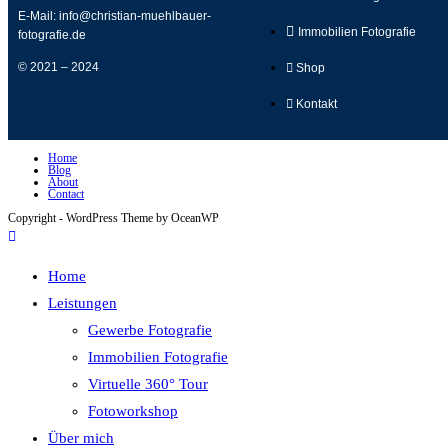
E-Mail:
info@christian-muehlbauer-
Immobilien Fotografie
fotografie.de
© 2021 – 2024
Shop
Kontakt
Home
Blog
About
Contact
Copyright - WordPress Theme by OceanWP
Home
Leistungen
Gewerbe Fotografie
Immobilien Fotografie
Virtuelle 360° Tour
Fotoworkshop
Über mich