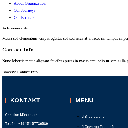
About Organization
Our Journeys
Our Partners
Achievements
Massa sed elementum tempus egestas sed sed risus at ultrices mi tempus imper
Contact Info
Nunc lobortis mattis aliquam faucibus purus in massa arcu odio ut sem nulla 
Blocksy: Contact Info
KONTAKT
MENU
Christian Mühlbauer
Bildergalerie
Telefon:
+49 151 57736589
Gewerbe Fotografie