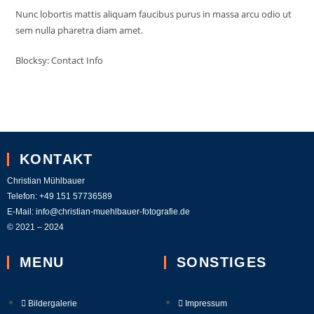
Nunc lobortis mattis aliquam faucibus purus in massa arcu odio ut
sem nulla pharetra diam amet.
Blocksy: Contact Info
KONTAKT
Christian Mühlbauer
Telefon:
+49 151 57736589
E-Mail:
info@christian-muehlbauer-fotografie.de
© 2021 – 2024
MENU
SONSTIGES
Bildergalerie
Impressum